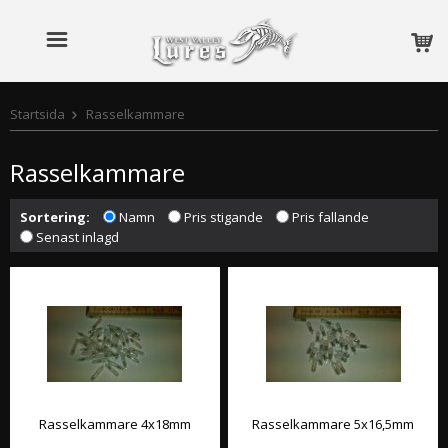
Startsida
Rasselkammare
Rasselkammare
Sortering:
Namn
Pris stigande
Pris fallande
Senast inlagd
Rasselkammare 4x18mm
Rasselkammare 5x16,5mm