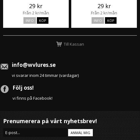
29 kr
29 kr
Från 2 kr/mån
Från 2 kr/mån
INFO
KÖP
INFO
KÖP
Till Kassan
info@wvlures.se
vi svarar inom 24 timmar (vardagar)
Följ oss!
vi finns på Facebook!
Prenumerera på vårt nyhetsbrev!
ANMÄL MIG