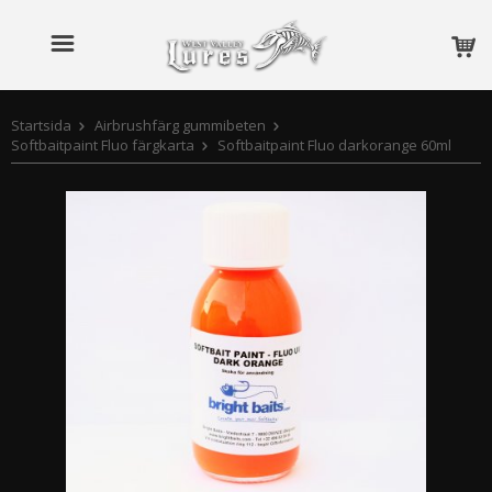
Startsida
Airbrushfärg gummibeten
Softbaitpaint Fluo färgkarta
Softbaitpaint Fluo darkorange 60ml