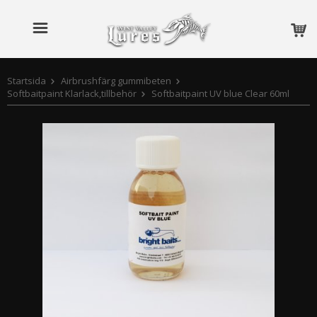
Startsida
Airbrushfärg gummibeten
Softbaitpaint Klarlack,tillbehör
Softbaitpaint UV blue Clear 60ml