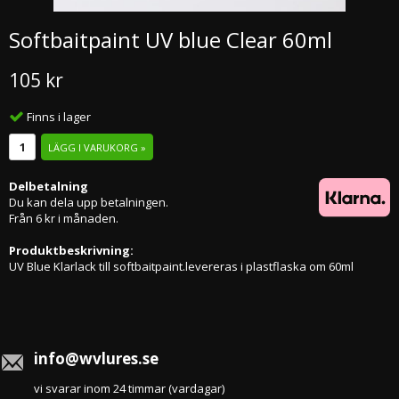
Softbaitpaint UV blue Clear 60ml
105 kr
Finns i lager
LÄGG I VARUKORG »
Delbetalning
Du kan dela upp betalningen.
Från 6 kr i månaden.
Produktbeskrivning:
UV Blue Klarlack till softbaitpaint.levereras i plastflaska om 60ml
info@wvlures.se
vi svarar inom 24 timmar (vardagar)