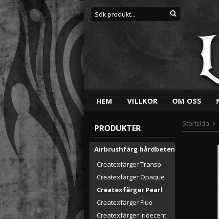
HEM
VILLKOR
OM OSS
Startsida
PRODUKTER
Airbrushfärg hårdbeten
Createxfärger Transp
Createxfärger Opaque
Createxfärger Pearl
Createxfärger Fluo
Createxfärger Iridecent