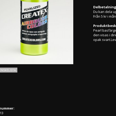
Delbetalnin
Du kan dela u
Från 5 kr i må
Produktbesk
Pearl basfärge
den visas i dir
opak svart.Lev
ÖNSKELISTA
lnummer:
313