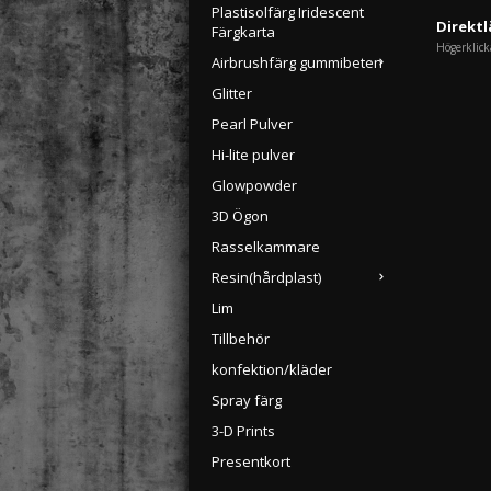
Plastisolfärg Iridescent
Direktl
Färgkarta
Högerklick
Airbrushfärg gummibeten
Glitter
Pearl Pulver
Hi-lite pulver
Glowpowder
3D Ögon
Rasselkammare
Resin(hårdplast)
Lim
Tillbehör
konfektion/kläder
Spray färg
3-D Prints
Presentkort