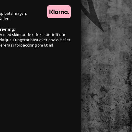
g
pp betalningen.
naden.
rivning:
r med skimrande effekt speciellt när
ekt ljus. Fungerar bäst över opakvit eller
ereras i förpackning om 60 ml