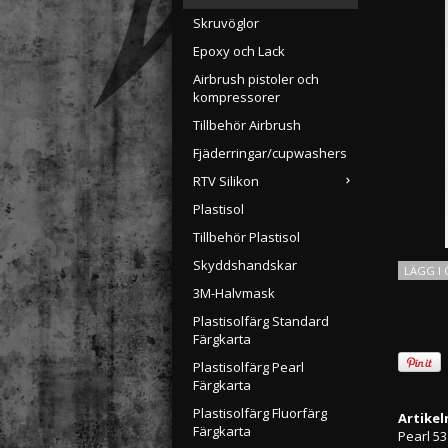
Skruvöglor
Epoxy och Lack
Airbrush pistoler och
kompressorer
Tillbehör Airbrush
Fjäderringar/cupwashers
RTV Silikon
Plastisol
Tillbehör Plastisol
Skyddshandskar
LÄGG I 
3M-Halvmask
Plastisolfärg Standard
Färgkarta
Plastisolfärg Pearl
Färgkarta
Plastisolfärg Fluorfärg
Artike
Färgkarta
Pearl 5