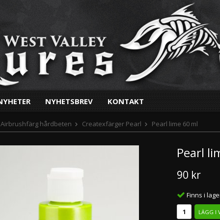
NYHETER
NYHETSBREV
KONTAKT
Airbrushfärg hårdbeten
Createxfärger Pearl
Pearl lime 60 ml
Pearl l
90 kr
Finns i lage
LÄGG I