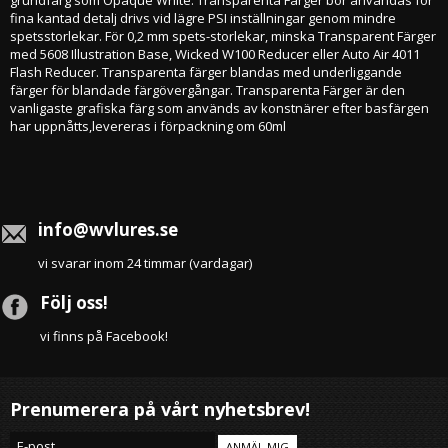
fina kantad detalj drivs vid lägre PSI inställningar genom mindre
spetsstorlekar. För 0,2 mm spets-storlekar, minska Transparent Färger
med 5608 Illustration Base, Wicked W100 Reducer eller Auto Air 4011
Flash Reducer. Transparenta färger blandas med underliggande
färger för blandade färgövergångar. Transparenta Färger är den
vanligaste grafiska färg som används av konstnärer efter basfärgen
har uppnåtts,levereras i förpackning om 60ml
info@wvlures.se
vi svarar inom 24 timmar (vardagar)
Följ oss!
vi finns på Facebook!
Prenumerera på vårt nyhetsbrev!
ANMÄL MIG