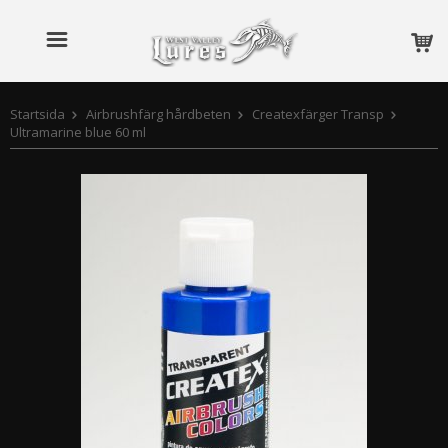
Startsida
Airbrushfärg hårdbeten
Createxfärger Transp
Ultramarine blue 60 ml