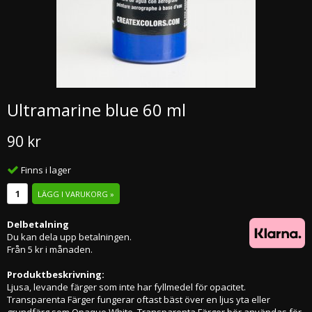
Ultramarine blue 60 ml
90 kr
Finns i lager
LÄGG I VARUKORG »
Delbetalning
Du kan dela upp betalningen.
Från 5 kr i månaden.
Produktbeskrivning:
Ljusa, levande färger som inte har fyllmedel för opacitet.
Transparenta Färger fungerar oftast bäst över en ljus yta eller
grundfärg som Opaque White. Transparenta Färger bör användas för