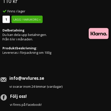
110 kr
Finns i lager
LÄGG I VARUKORG »
Delbetalning
Du kan dela upp betalningen.
Från 6 kr i månaden.
Produktbeskrivning:
Levereras i förpackning om 100g
info@wvlures.se
vi svarar inom 24 timmar (vardagar)
Följ oss!
vi finns på Facebook!