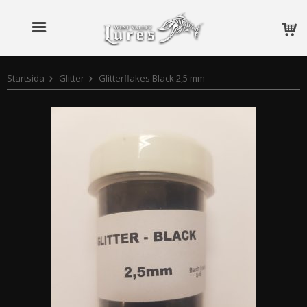
Startsida
Glitter
Glitterflakes Black 2,5 mm