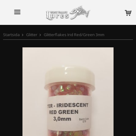
Startsida
Glitter
Glitterflakes Irid Red/Green 3mm