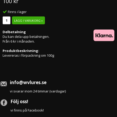
100 kr
Finns i lager
LÄGG I VARUKORG »
Delbetalning
Du kan dela upp betalningen.
Från 6 kr i månaden.
Produktbeskrivning:
Levereras i förpackning om 100g
info@wvlures.se
vi svarar inom 24 timmar (vardagar)
Följ oss!
vi finns på Facebook!