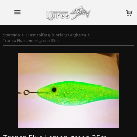
Startsida
Plastisolfärg Fluorfärg Färgkarta
Transp Fluo Lemon green 35ml