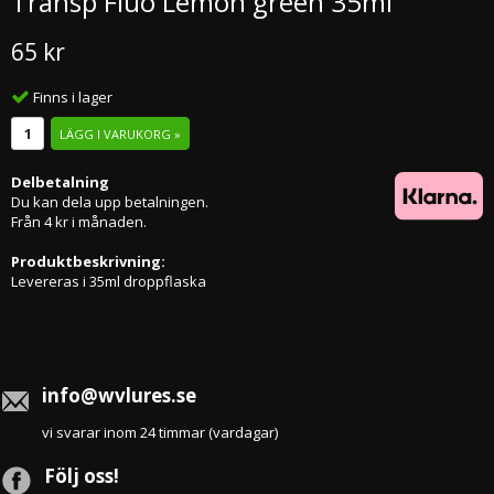
Transp Fluo Lemon green 35ml
65 kr
Finns i lager
LÄGG I VARUKORG »
Delbetalning
Du kan dela upp betalningen.
Från 4 kr i månaden.
Produktbeskrivning:
Levereras i 35ml droppflaska
info@wvlures.se
vi svarar inom 24 timmar (vardagar)
Följ oss!