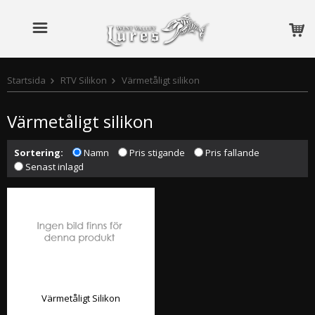
Startsida
RTV Silikon
Värmetåligt silikon
Värmetåligt silikon
Sortering:
Namn
Pris stigande
Pris fallande
Senast inlagd
Värmetåligt Silikon