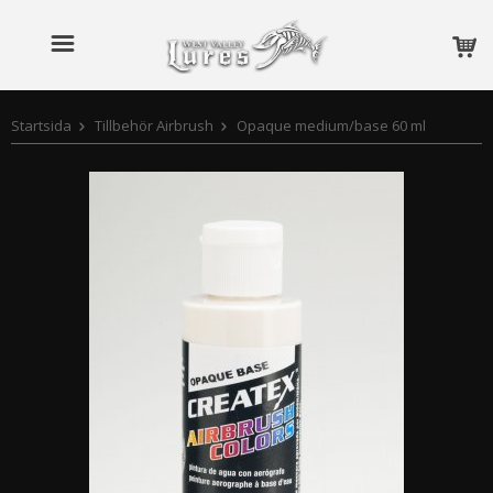
Startsida
Tillbehör Airbrush
Opaque medium/base 60 ml