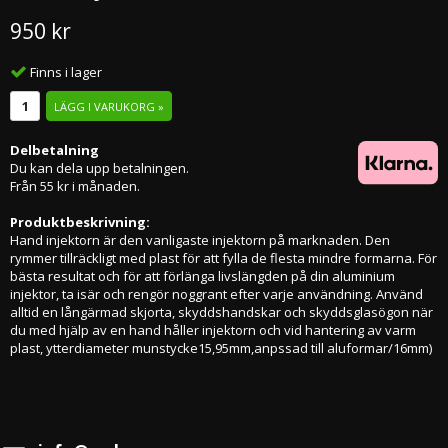
950 kr
Finns i lager
LÄGG I VARUKORG »
Delbetalning
Du kan dela upp betalningen.
Från 55 kr i månaden.
Produktbeskrivning:
Hand injektorn är den vanligaste injektorn på marknaden. Den
rymmer tillräckligt med plast för att fylla de flesta mindre formarna. För
bästa resultat och för att förlänga livslängden på din aluminium
injektor, ta isär och rengör noggrant efter varje användning. Använd
alltid en långärmad skjorta, skyddshandskar och skyddsglasögon när
du med hjälp av en hand håller injektorn och vid hantering av varm
plast, ytterdiameter munstycke15,95mm,anpssad till aluformar/16mm)